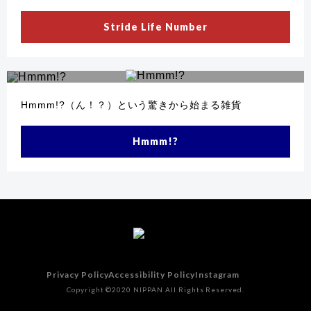
Stride Life Number
Hmmm!?（ん！？）という驚きから始まる雑貨
Hmmm!?
Privacy Policy
Accessibility Policy
Instagram
Copyright ©2020 NIPPAN All Rights Reserved.