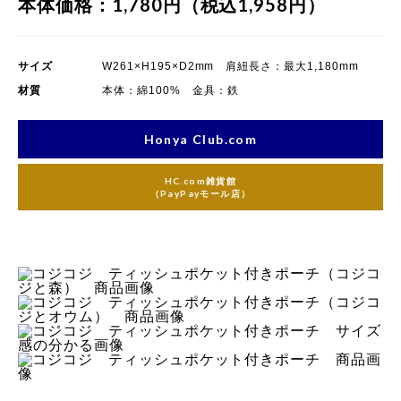
本体価格：1,780円（税込1,958円）
サイズ
W261×H195×D2mm 肩紐長さ：最大1,180mm
材質
本体：綿100% 金具：鉄
Honya Club.com
HC.com雑貨館
（PayPayモール店）
） 商品画像
ウム） 商品画像
かる画像