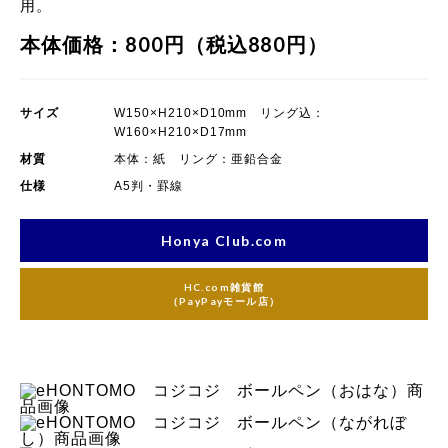
用。
本体価格：800円（税込880円）
サイズ
W150×H210×D10mm リング込：
W160×H210×D17mm
材質
本体：紙 リング：亜鉛合金
仕様
A5判・罫線
Honya Club.com
HC.com雑貨館
（PayPayモール店）